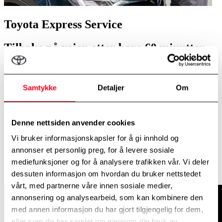
Toyota Express Service
Tilbake på veien etter bare 60 minutter
Få utført service/vedlikeholdet mens du venter –
dobbelt så mye oppmerksomhet, men ikke dobbel
Samtykke
Detaljer
Om
kostnad.
Som næringskunde tilbyr vi deg Toyota Express Service som er
tidsbesparende og effektivt for din bedrift og dine ansatte. Ved å
Denne nettsiden anvender cookies
benytte Toyota Express Service oppnår du:
Vi bruker informasjonskapsler for å gi innhold og
Forutsigbarhet
annonser et personlig preg, for å levere sosiale
Tidsbesparelse
mediefunksjoner og for å analysere trafikken vår. Vi deler
Fleksibilitet
Perfekt for Toyota-kunder "In business"
dessuten informasjon om hvordan du bruker nettstedet
vårt, med partnerne våre innen sosiale medier,
annonsering og analysearbeid, som kan kombinere den
med annen informasjon du har gjort tilgjengelig for dem,
eller som de har samlet inn gjennom din bruk av