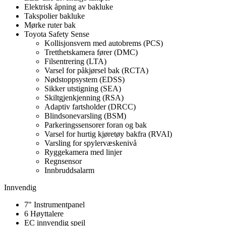
Elektrisk åpning av bakluke
Takspolier bakluke
Mørke ruter bak
Toyota Safety Sense
Kollisjonsvern med autobrems (PCS)
Tretthetskamera fører (DMC)
Filsentrering (LTA)
Varsel for påkjørsel bak (RCTA)
Nødstoppsystem (EDSS)
Sikker utstigning (SEA)
Skiltgjenkjenning (RSA)
Adaptiv fartsholder (DRCC)
Blindsonevarsling (BSM)
Parkeringssensorer foran og bak
Varsel for hurtig kjøretøy bakfra (RVAI)
Varsling for spylervæskenivå
Ryggekamera med linjer
Regnsensor
Innbruddsalarm
Innvendig
7" Instrumentpanel
6 Høyttalere
EC innvendig speil