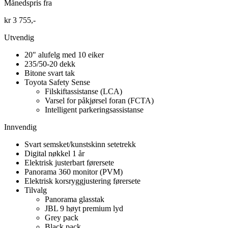
Månedspris fra
kr 3 755,-
Utvendig
20" alufelg med 10 eiker
235/50-20 dekk
Bitone svart tak
Toyota Safety Sense
Filskiftassistanse (LCA)
Varsel for påkjørsel foran (FCTA)
Intelligent parkeringsassistanse
Innvendig
Svart semsket/kunstskinn setetrekk
Digital nøkkel 1 år
Elektrisk justerbart førersete
Panorama 360 monitor (PVM)
Elektrisk korsryggjustering førersete
Tilvalg
Panorama glasstak
JBL 9 høyt premium lyd
Grey pack
Black pack