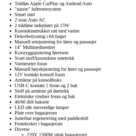
Trådløs Apple CarPlay og Android Auto
"nanoe" luftrensesystem
Smart start
2 sone Auto AC
2 trådløse ladeplater på 15W
Kunstskinntrukket ratt med varme
Dekorbelysning i 64 farger
Manuell setejustering for fører og passasjer
14" Multimediaenhet
Korsryggsjustering førersete
Svart stoff/kunstskinn setetrekk
Varmeseter foran
Manuell høydejustering for fører og passasjer
12V kontakt konsoll foran
Armlene på konsollboks
USB-C kontakt 1 foran og 2 bak
Stoff på armlene på dørtrekk
Elektriske vinduer foran og bak
40/60 delt baksete
LED alle innvendige lamper
Plate over bagasjerom
Justerbar regenerering med paddleshift
Festekroker i bagasjerom
Diverse
220V 1500W uttak bagasjerom