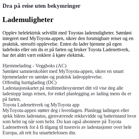
Dra på reise uten bekymringer
Lademuligheter
Opplev helelektrisk selvtillit med Toyotas lademuligheter. Sømløst
integrert med MyToyota-appen, sikrer den forutsigbare reiser og en
praktisk, stressfri opplevelse. Enten du lader hjemme på egen
ladeboks eller om du er på farten og bruker Toyota Ladenettverk,
har det aldri vært enklere å kjøre elektrisk.
Hjemmelading - Veggboks (AC)
Sømløst sammenkoblet med MyToyota-appen, sikrer en smart
hjemmelader en sømløs og praktisk ladeopplevelse.
Offentlig hurtiglading (DC)
Ladestasjonskartet på multimediesystemet ditt vil vise deg alle
ladestopp langs reisen, for enkel planlegging av lading mens du er
på farten.
Toyota Ladenettverk og MyToyota app
MyToyota-appen støtter deg i hverdagen. Planlegg ladingen eller
sjekk bilens ladestatus, gjenværende rekkevidde og batteristand hvor
som helst og når som helst. Du kan også abonnere på Toyota
Ladenettverk for å få tilgang til tusenvis av ladestasjoner over hele
Europa, alt rett fra smarttelefonen din.