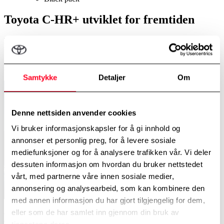
Toyota C-HR+ utviklet for fremtiden
Den sporty og elegante Toyota C-HR+ er umulig å overse og
leverer høy effektivitet. Dynamisk og særegen, fra sitt karakteristiske
"hammerhead-design" i front til sin "fastback-hale", gir denne
slanke SUV-en en imponerende tilstedeværelse på veien.
Samtykke
Detaljer
Om
Denne nettsiden anvender cookies
Vi bruker informasjonskapsler for å gi innhold og
annonser et personlig preg, for å levere sosiale
mediefunksjoner og for å analysere trafikken vår. Vi deler
dessuten informasjon om hvordan du bruker nettstedet
vårt, med partnerne våre innen sosiale medier,
annonsering og analysearbeid, som kan kombinere den
med annen informasjon du har gjort tilgjengelig for dem,
eller som de har samlet inn gjennom din bruk av
Elektrisk selvtillit